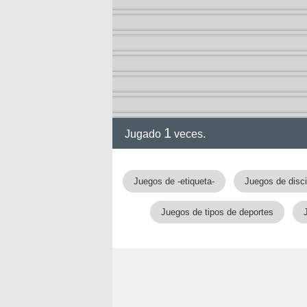
2-13)
ia de
1
Jugado
veces.
a
Juegos de -etiqueta-
Juegos de disci
Juegos de tipos de deportes
ga