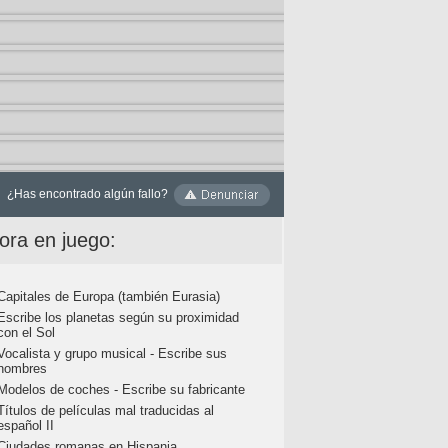
¿Has encontrado algún fallo?
ora en juego:
Capitales de Europa (también Eurasia)
Escribe los planetas según su proximidad
con el Sol
Vocalista y grupo musical - Escribe sus
nombres
Modelos de coches - Escribe su fabricante
Títulos de películas mal traducidas al
español II
Ciudades romanas en Hispania