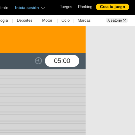
|
Juegos
Ránking
Crea tu juego
|
trate
Inicia sesión
|
|
|
|
logía
Deportes
Motor
Ocio
Marcas
05:00