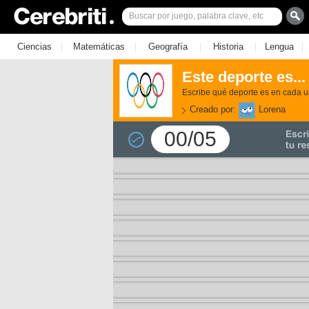
|
|
|
|
|
Ciencias
Matemáticas
Geografía
Historia
Lengua
Este deporte es...
Escribe qué deporte es en cada u
Creado por:
Lorena
00/05
3)