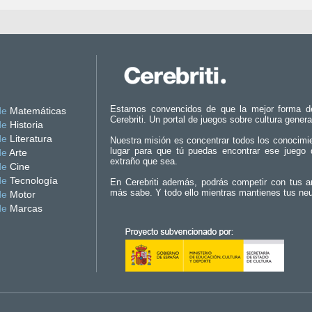
Estamos convencidos de que la mejor forma d
de
Matemáticas
Cerebriti. Un portal de juegos sobre cultura genera
de
Historia
de
Literatura
Nuestra misión es concentrar todos los conocimi
lugar para que tú puedas encontrar ese juego 
de
Arte
extraño que sea.
de
Cine
de
Tecnología
En Cerebriti además, podrás competir con tus a
más sabe. Y todo ello mientras mantienes tus ne
de
Motor
de
Marcas