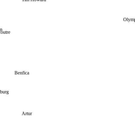
Olymp
on
coutre
Benfica
nburg
Artur