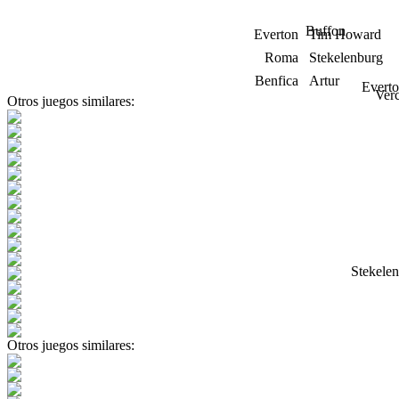
Buffon
Everton
Tim Howard
Roma
Stekelenburg
Benfica
Artur
Evert
Ver
Otros juegos similares:
Stekele
Otros juegos similares: