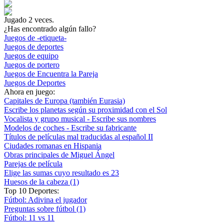
Jugado
2
veces.
¿Has encontrado algún fallo?
Juegos de -etiqueta-
Juegos de deportes
Juegos de equipo
Juegos de portero
Juegos de Encuentra la Pareja
Juegos de Deportes
Ahora en juego:
Capitales de Europa (también Eurasia)
Escribe los planetas según su proximidad con el Sol
Vocalista y grupo musical - Escribe sus nombres
Modelos de coches - Escribe su fabricante
Títulos de películas mal traducidas al español II
Ciudades romanas en Hispania
Obras principales de Miguel Ángel
Parejas de película
Elige las sumas cuyo resultado es 23
Huesos de la cabeza (1)
Top 10 Deportes:
Fútbol: Adivina el jugador
Preguntas sobre fútbol (1)
Fútbol: 11 vs 11