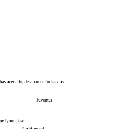
 has acertado, desaparecerán las dos.
Juventus
e lyonnaisse
Tim Howard