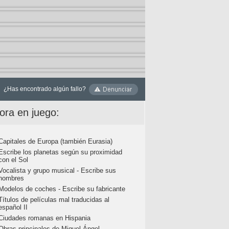
¿Has encontrado algún fallo?
ora en juego:
Capitales de Europa (también Eurasia)
Escribe los planetas según su proximidad
con el Sol
Vocalista y grupo musical - Escribe sus
nombres
Modelos de coches - Escribe su fabricante
Títulos de películas mal traducidas al
español II
Ciudades romanas en Hispania
Obras principales de Miguel Ángel