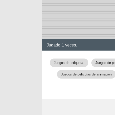
ol I
ol II
1
Jugado
veces.
Juegos de -etiqueta-
Juegos de pe
Juegos de películas de animación
rvel