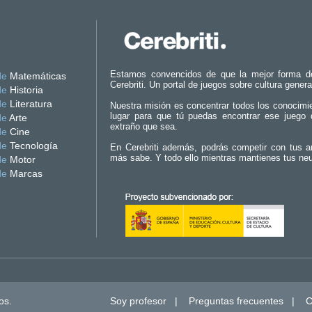
Estamos convencidos de que la mejor forma d
de
Matemáticas
Cerebriti. Un portal de juegos sobre cultura genera
de
Historia
de
Literatura
Nuestra misión es concentrar todos los conocimi
lugar para que tú puedas encontrar ese juego 
de
Arte
extraño que sea.
de
Cine
de
Tecnología
En Cerebriti además, podrás competir con tus a
más sabe. Y todo ello mientras mantienes tus ne
de
Motor
de
Marcas
os.
Soy profesor
|
Preguntas frecuentes
|
C