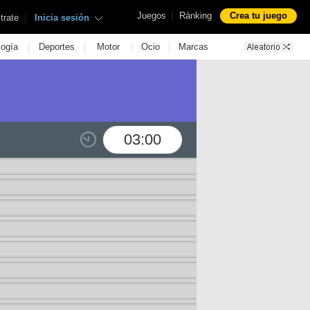
|
Juegos
Ránking
Crea tu juego
|
trate
Inicia sesión
|
|
|
|
logía
Deportes
Motor
Ocio
Marcas
03:00