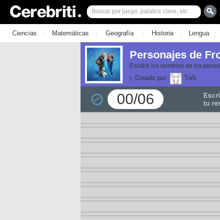
|
|
|
|
|
Ciencias
Matemáticas
Geografía
Historia
Lengua
Personajes de Fr
Escribe los nombres de los person
Creado por:
Toñi
00/06
or