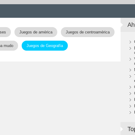
Ah
ises
Juegos de américa
Juegos de centroamérica
pa mudo
Juegos de Geografía
To