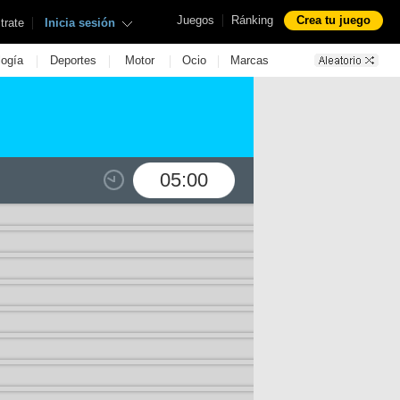
|
Juegos
Ránking
Crea tu juego
|
trate
Inicia sesión
|
|
|
|
logía
Deportes
Motor
Ocio
Marcas
05:00