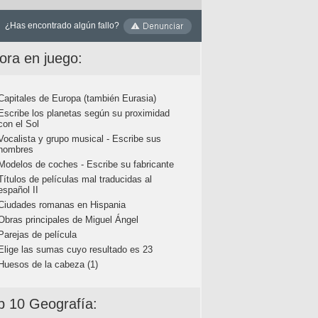
¿Has encontrado algún fallo?
ora en juego:
Capitales de Europa (también Eurasia)
Escribe los planetas según su proximidad
con el Sol
Vocalista y grupo musical - Escribe sus
nombres
Modelos de coches - Escribe su fabricante
Títulos de películas mal traducidas al
español II
Ciudades romanas en Hispania
Obras principales de Miguel Ángel
Parejas de película
Elige las sumas cuyo resultado es 23
Huesos de la cabeza (1)
p 10 Geografía: