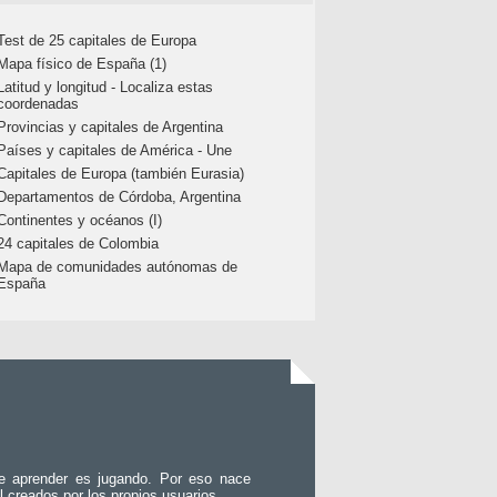
Test de 25 capitales de Europa
Mapa físico de España (1)
Latitud y longitud - Localiza estas
coordenadas
Provincias y capitales de Argentina
Países y capitales de América - Une
Capitales de Europa (también Eurasia)
Departamentos de Córdoba, Argentina
Continentes y océanos (I)
24 capitales de Colombia
Mapa de comunidades autónomas de
España
e aprender es jugando. Por eso nace
l creados por los propios usuarios.