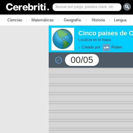
|
|
|
|
|
Ciencias
Matemáticas
Geografía
Historia
Lengua
Cinco países de 
Localiza en el mapa
Creado por:
Ruben
00/05