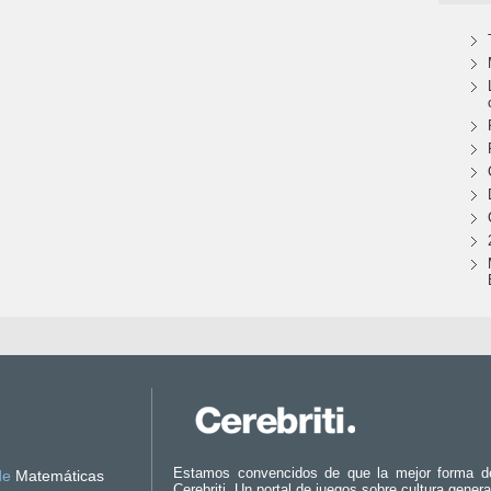
Estamos convencidos de que la mejor forma d
de
Matemáticas
Cerebriti. Un portal de juegos sobre cultura genera