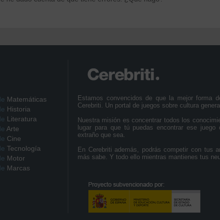
Estamos convencidos de que la mejor forma d
de
Matemáticas
Cerebriti. Un portal de juegos sobre cultura genera
de
Historia
de
Literatura
Nuestra misión es concentrar todos los conocimi
lugar para que tú puedas encontrar ese juego 
de
Arte
extraño que sea.
de
Cine
de
Tecnología
En Cerebriti además, podrás competir con tus a
más sabe. Y todo ello mientras mantienes tus ne
de
Motor
de
Marcas