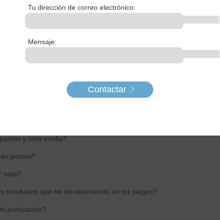
Tu dirección de correo electrónico:
r datos como mis estudios o mi ciudad?
s a Cerebriti?
Mensaje:
contrar en los ránkings?
Contactar
 puntos y nota media?
ás puntos?
r nota?
s resultados que he ido obteniendo en los juegos?
mi puntuación?