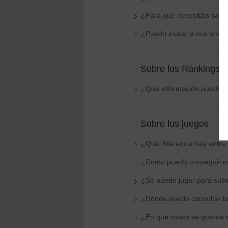
¿Para qué necesitáis sabe
¿Puedo invitar a mis amigo
Sobre los Ránkings
¿Qué información puedo en
Sobre los juegos
¿Qué diferencia hay entre
¿Cómo puedo conseguir m
¿Se puede jugar para subi
¿Dónde puedo consultar lo
¿En qué casos se guarda 