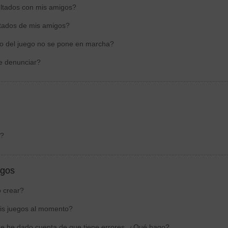
ltados con mis amigos?
ltados de mis amigos?
o del juego no se pone en marcha?
de denunciar?
s?
egos
 crear?
is juegos al momento?
e he dado cuenta de que tiene errores. ¿Qué hago?