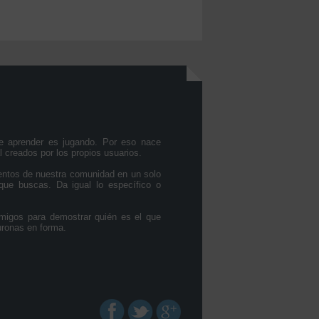
e aprender es jugando. Por eso nace
l creados por los propios usuarios.
entos de nuestra comunidad en un solo
que buscas. Da igual lo específico o
migos para demostrar quién es el que
uronas en forma.