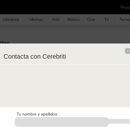
Regís
|
|
|
|
|
|
Literatura
Idiomas
Arte
Música
Cine
TV
Tecno
ntes
Contacta con Cerebriti
ado ese nombre?
Tu nombre y apellidos:
para jugar en Cerebriti?
e con Facebook?