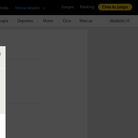
|
Juegos
Ránking
Crea tu juego
|
trate
Inicia sesión
|
|
|
|
logía
Deportes
Motor
Ocio
Marcas