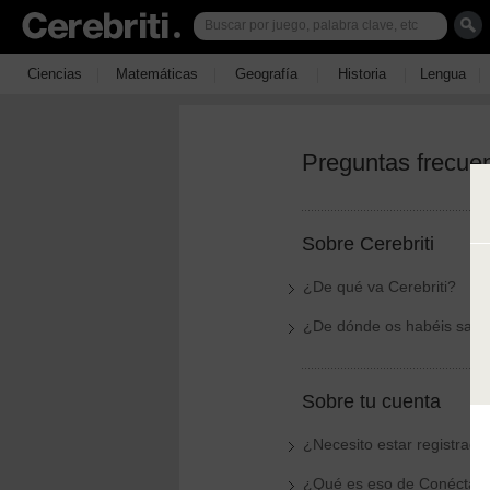
|
|
|
|
|
Ciencias
Matemáticas
Geografía
Historia
Lengua
Preguntas frecue
Sobre Cerebriti
¿De qué va Cerebriti?
¿De dónde os habéis sac
Sobre tu cuenta
¿Necesito estar registrado 
¿Qué es eso de Conéctat