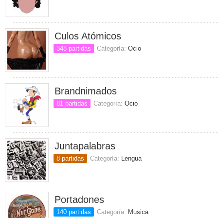
Culos Atómicos
348 partidas
Categoría:
Ocio
Brandnimados
81 partidas
Categoría:
Ocio
Juntapalabras
8 partidas
Categoría:
Lengua
Portadones
140 partidas
Categoría:
Musica