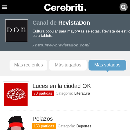
Canal de
RevistaDon
Cultura popular para mayorÃ­as selectas. Revista de estilo
para tablets.
http://www.revistadon.com/
Más recientes
Más jugados
Más votados
Luces en la ciudad OK
70 partidas
Categoría:
Literatura
Pelazos
153 partidas
Categoría:
Deportes