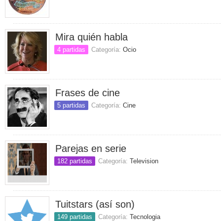
Mira quién habla
4 partidas
Categoría:
Ocio
Frases de cine
5 partidas
Categoría:
Cine
Parejas en serie
182 partidas
Categoría:
Television
Tuitstars (así son)
149 partidas
Categoría:
Tecnologia