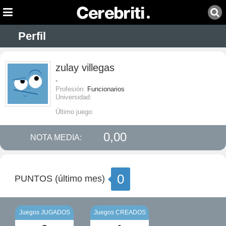
Perfil
zulay villegas
-
Profesión:
Funcionarios
Universidad:
Último juego:
0,00
NOTA MEDIA:
0
PUNTOS (último mes)
Juegos JUGADOS
Juegos CREADOS