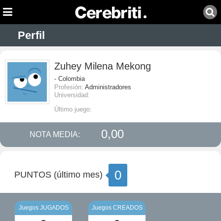
Perfil
Zuhey Milena Mekong
- Colombia
Profesión:
Administradores
Universidad:
Último juego:
0,00
NOTA MEDIA:
0
PUNTOS (último mes)
Juegos JUGADOS
Juegos CREADOS