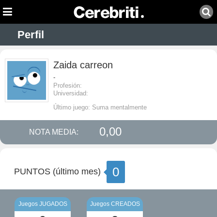
Perfil
Zaida carreon
-
Profesión:
Universidad:
Último juego: Suma mentalmente
0,00
NOTA MEDIA:
0
PUNTOS (último mes)
Juegos JUGADOS
Juegos CREADOS