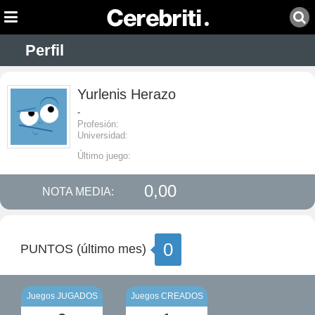
Perfil
Yurlenis Herazo
-
Profesión:
Universidad:
Último juego:
0,00
NOTA MEDIA:
0
PUNTOS (último mes)
Juegos JUGADOS
Juegos CREADOS