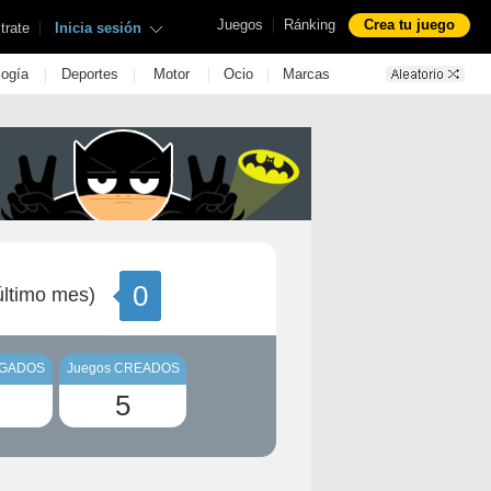
|
Juegos
Ránking
Crea tu juego
|
trate
Inicia sesión
|
|
|
|
logía
Deportes
Motor
Ocio
Marcas
0
ltimo mes)
UGADOS
Juegos CREADOS
5