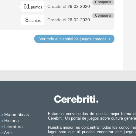
Compartir
61
Creado el
26-02-2020
puntos
Compartir
8
Creado el
26-02-2020
puntos
Ver todo el historial de juegos creados
Estamos convencidos de que la mejor forma d
de
Matemáticas
Cerebriti. Un portal de juegos sobre cultura genera
de
Historia
de
Literatura
Nuestra misión es concentrar todos los conocimi
lugar para que tú puedas encontrar ese juego 
de
Arte