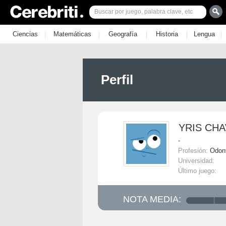
|
|
|
|
|
Ciencias
Matemáticas
Geografía
Historia
Lengua
Perfil
YRIS CH
-
Profesión:
Odon
Universidad:
Último juego:
NOTA MEDIA: