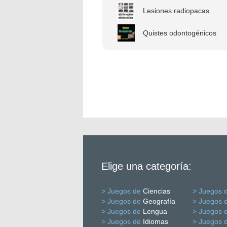
Lesiones radiopacas
Quistes odontogénicos
Elige una categoría:
> Juegos de
Ciencias
> Juegos 
> Juegos de
Geografía
> Juegos 
> Juegos de
Lengua
> Juegos 
> Juegos de
Idiomas
> Juegos 