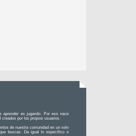
e aprender es jugando. Por eso nace
l creados por los propios usuarios.
entos de nuestra comunidad en un solo
que buscas. Da igual lo específico o