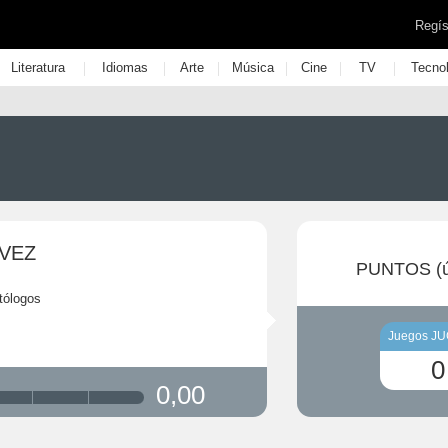
Regís
|
|
|
|
|
|
Literatura
Idiomas
Arte
Música
Cine
TV
Tecno
AVEZ
PUNTOS (ú
tólogos
Juegos J
0
0,00