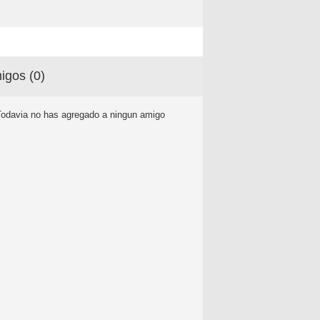
igos (
0
)
Todavia no has agregado a ningun amigo