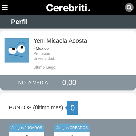
Perfil
Yeni Micaela Acosta
- México
Profesión:
Universidad:
Último juego:
0,00
NOTA MEDIA:
0
PUNTOS (último mes)
Juegos JUGADOS
Juegos CREADOS