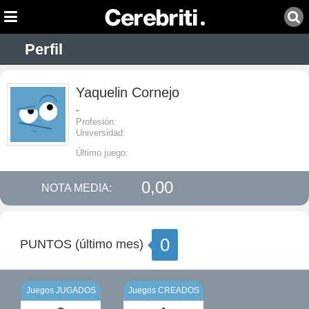
Perfil
Yaquelin Cornejo
-
Profesión:
Universidad:
Último juego:
0,00
NOTA MEDIA:
0
PUNTOS (último mes)
Juegos JUGADOS
Juegos CREADOS