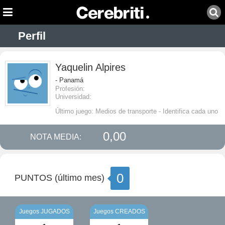
Perfil
Yaquelin Alpires
- Panamá
Profesión:
Universidad:
Último juego: Medios de transporte - Identifica cada uno
0,00
NOTA MEDIA:
0
PUNTOS (último mes)
Juegos JUGADOS
Juegos CREADOS