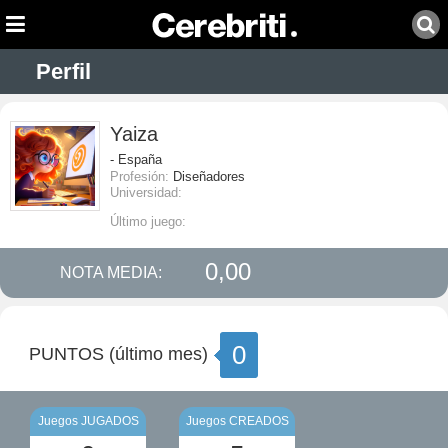
Perfil
Yaiza
- España
Profesión:
Diseñadores
Universidad:
Último juego:
0,00
NOTA MEDIA:
0
PUNTOS (último mes)
Juegos JUGADOS
Juegos CREADOS