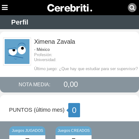
Perfil
Ximena Zavala
- México
Profesión:
Universidad:
Último juego: ¿Que hay que estudiar para ser supervisor?
0,00
NOTA MEDIA:
0
PUNTOS (último mes)
Juegos JUGADOS
Juegos CREADOS