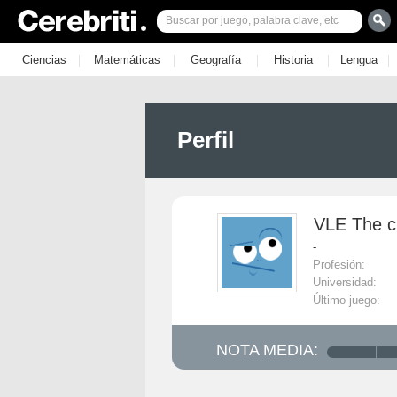
|
|
|
|
|
Ciencias
Matemáticas
Geografía
Historia
Lengua
Perfil
VLE The c
-
Profesión:
Universidad:
Último juego:
NOTA MEDIA: