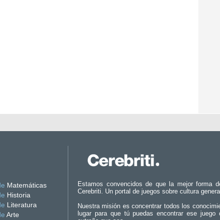
Estamos convencidos de que la mejor forma d
de
Matemáticas
Cerebriti. Un portal de juegos sobre cultura genera
de
Historia
de
Literatura
Nuestra misión es concentrar todos los conocimi
lugar para que tú puedas encontrar ese juego 
de
Arte