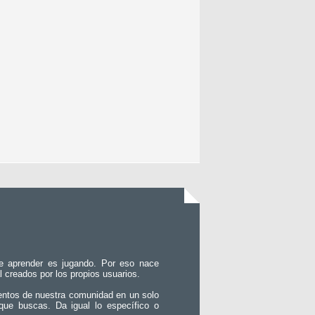
e aprender es jugando. Por eso nace
l creados por los propios usuarios.
entos de nuestra comunidad en un solo
que buscas. Da igual lo específico o