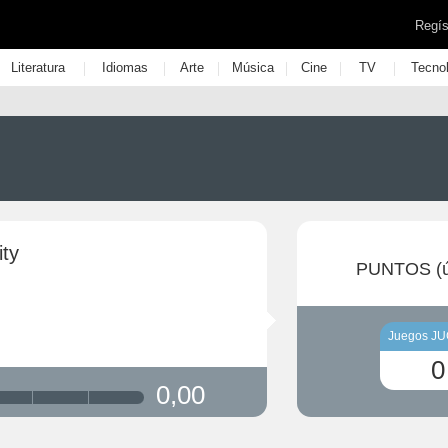
Regís
|
|
|
|
|
|
Literatura
Idiomas
Arte
Música
Cine
TV
Tecno
ity
PUNTOS (ú
Juegos J
0
0,00