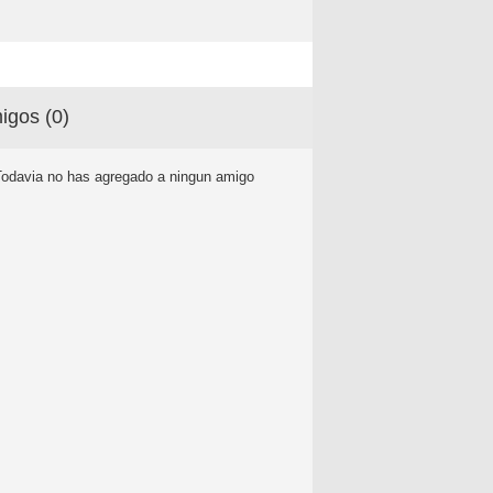
igos (
0
)
Todavia no has agregado a ningun amigo