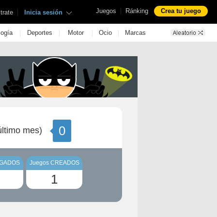
|
Juegos
Ránking
Crea tu juego
|
trate
Inicia sesión
|
|
|
|
logía
Deportes
Motor
Ocio
Marcas
0
ltimo mes)
UGADOS
Juegos CREADOS
1