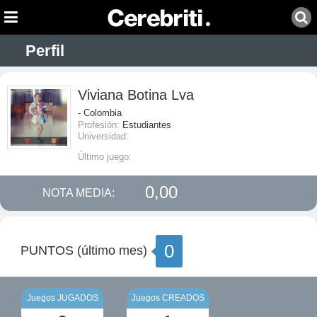
Perfil
Viviana Botina Lva
- Colombia
Profesión:
Estudiantes
Universidad:
Último juego:
0,00
NOTA MEDIA:
0
PUNTOS (último mes)
Juegos JUGADOS
Juegos CREADOS