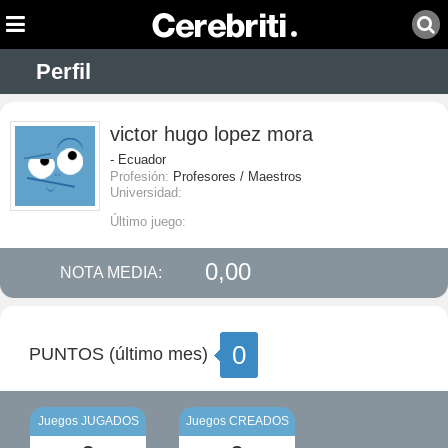
Perfil
victor hugo lopez mora
- Ecuador
Profesión:
Profesores / Maestros
Universidad:
Último juego:
0,00
NOTA MEDIA:
0
PUNTOS (último mes)
Juegos JUGADOS
Juegos CREADOS