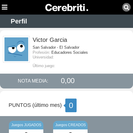
Perfil
Victor Garcia
San Salvador - El Salvador
Profesión:
Educadores Sociales
Universidad:
Último juego:
0,00
NOTA MEDIA:
0
PUNTOS (último mes)
Juegos JUGADOS
Juegos CREADOS