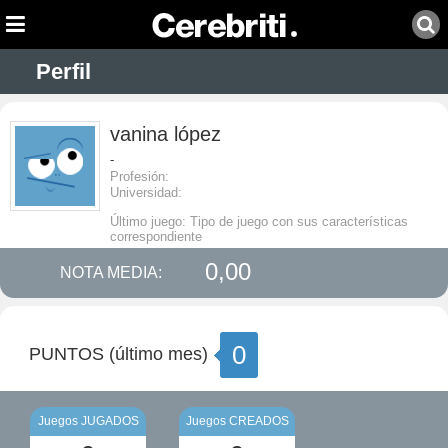
Perfil
vanina lópez
-
Profesión:
Universidad:
Último juego: Tipo de juego con sus características
correspondiente
0,00
NOTA MEDIA:
0
PUNTOS (último mes)
Juegos JUGADOS
Juegos CREADOS