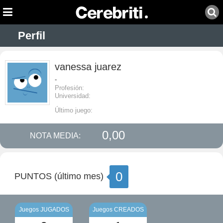
Perfil
vanessa juarez
-
Profesión:
Universidad:
Último juego:
0,00
NOTA MEDIA:
0
PUNTOS (último mes)
Juegos JUGADOS
Juegos CREADOS