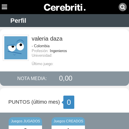
Perfil
valeria daza
- Colombia
Profesión:
Ingenieros
Universidad:
Último juego:
0,00
NOTA MEDIA:
0
PUNTOS (último mes)
Juegos JUGADOS
Juegos CREADOS