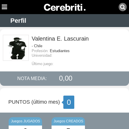
Perfil
Valentina E. Lascurain
- Chile
Profesión:
Estudiantes
Universidad:
Último juego:
0,00
NOTA MEDIA:
0
PUNTOS (último mes)
Juegos JUGADOS
Juegos CREADOS