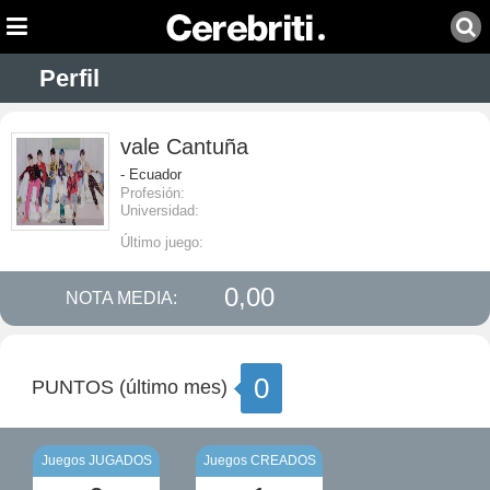
Perfil
vale Cantuña
- Ecuador
Profesión:
Universidad:
Último juego:
0,00
NOTA MEDIA:
0
PUNTOS (último mes)
Juegos JUGADOS
Juegos CREADOS