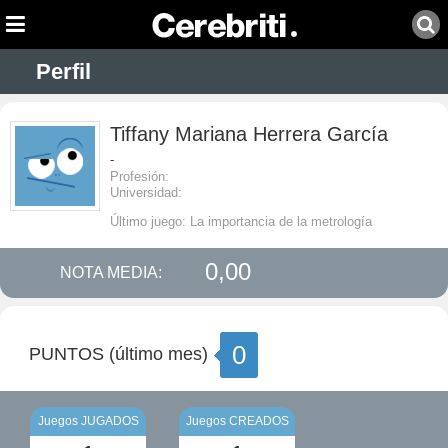
Perfil
Tiffany Mariana Herrera García
-
Profesión:
Universidad:
Último juego: La importancia de la metrología
0,00
NOTA MEDIA:
0
PUNTOS (último mes)
Juegos JUGADOS
Juegos CREADOS