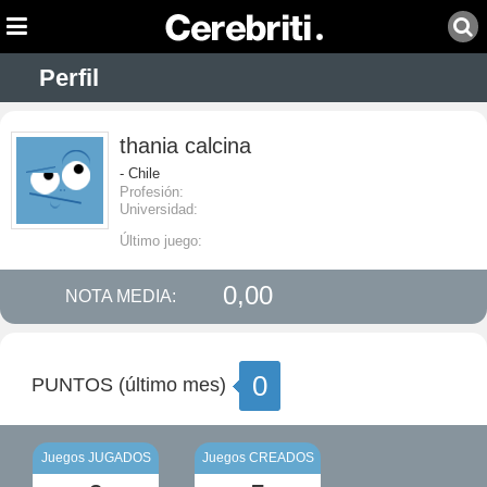
Perfil
thania calcina
- Chile
Profesión:
Universidad:
Último juego:
0,00
NOTA MEDIA:
0
PUNTOS (último mes)
Juegos JUGADOS
Juegos CREADOS