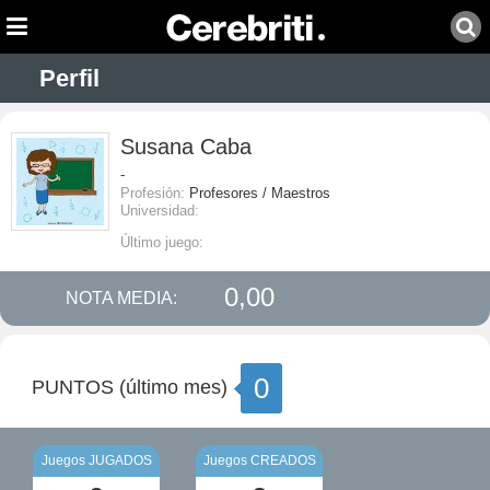
Perfil
Susana Caba
-
Profesión:
Profesores / Maestros
Universidad:
Último juego:
0,00
NOTA MEDIA:
0
PUNTOS (último mes)
Juegos JUGADOS
Juegos CREADOS