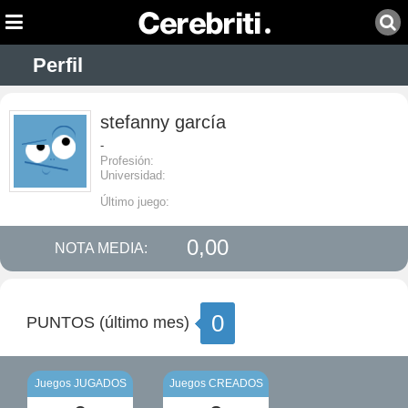
Perfil
stefanny garcía
-
Profesión:
Universidad:
Último juego:
0,00
NOTA MEDIA:
0
PUNTOS (último mes)
Juegos JUGADOS
Juegos CREADOS