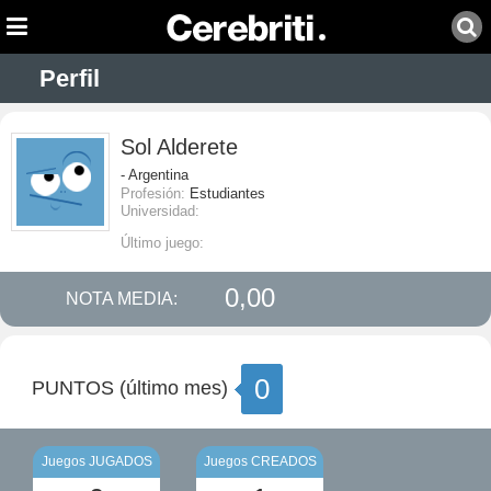
Perfil
Sol Alderete
- Argentina
Profesión:
Estudiantes
Universidad:
Último juego:
0,00
NOTA MEDIA:
0
PUNTOS (último mes)
Juegos JUGADOS
Juegos CREADOS