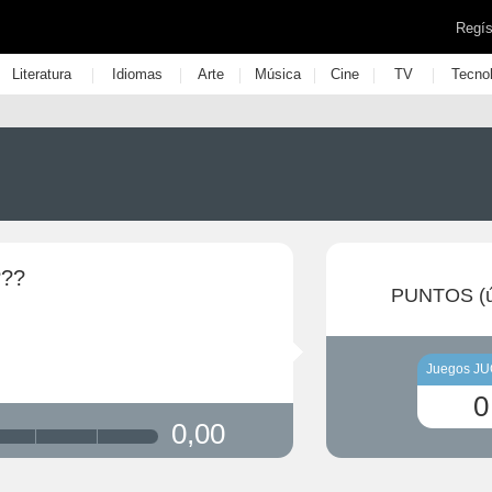
Regís
|
|
|
|
|
|
Literatura
Idiomas
Arte
Música
Cine
TV
Tecno
???
PUNTOS (ú
Juegos J
0
0,00