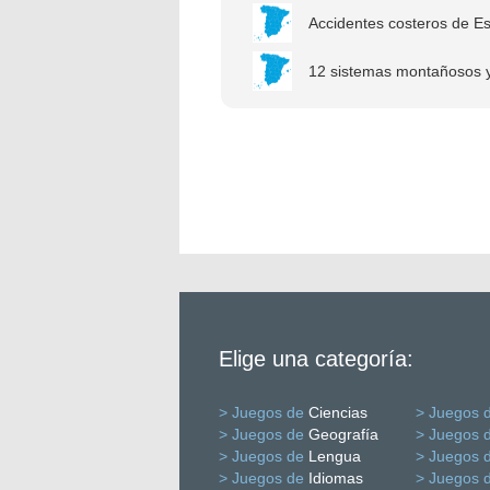
Accidentes costeros de E
12 sistemas montañosos y 
Elige una categoría:
> Juegos de
Ciencias
> Juegos 
> Juegos de
Geografía
> Juegos 
> Juegos de
Lengua
> Juegos 
> Juegos de
Idiomas
> Juegos 