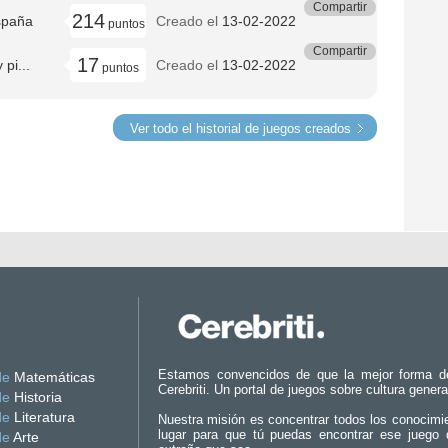
Compartir
214
spaña
Creado el
13-02-2022
puntos
Compartir
17
pi...
Creado el
13-02-2022
puntos
Ver todo el historial de juegos creados
Estamos convencidos de que la mejor forma d
de
Matemáticas
Cerebriti. Un portal de juegos sobre cultura genera
de
Historia
de
Literatura
Nuestra misión es concentrar todos los conocimi
lugar para que tú puedas encontrar ese juego 
de
Arte