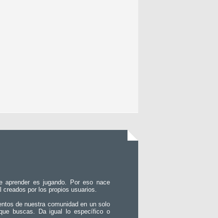
e aprender es jugando. Por eso nace
l creados por los propios usuarios.
entos de nuestra comunidad en un solo
que buscas. Da igual lo específico o