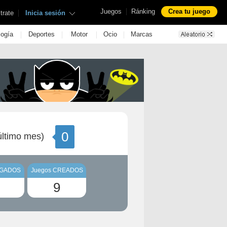
|
Juegos
Ránking
Crea tu juego
|
trate
Inicia sesión
|
|
|
|
logía
Deportes
Motor
Ocio
Marcas
0
ltimo mes)
UGADOS
Juegos CREADOS
9