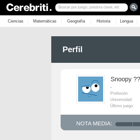
|
|
|
|
|
Ciencias
Matemáticas
Geografía
Historia
Lengua
Perfil
Snoopy ?
-
Profesión:
Universidad:
Último juego:
NOTA MEDIA: