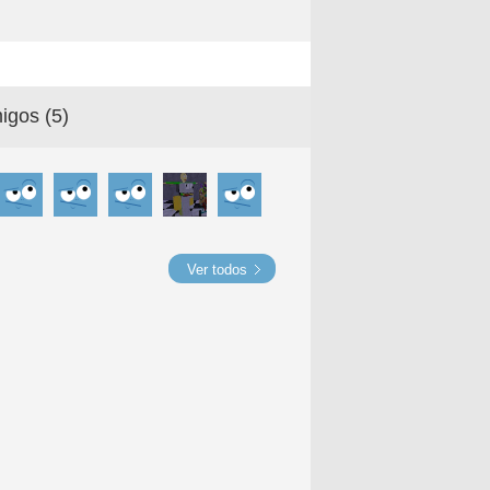
igos (
5
)
Ver todos