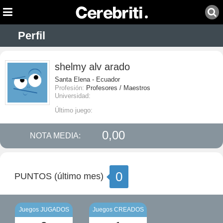
Perfil
shelmy alv arado
Santa Elena - Ecuador
Profesión:
Profesores / Maestros
Universidad:
Último juego:
0,00
NOTA MEDIA:
0
PUNTOS (último mes)
Juegos JUGADOS
Juegos CREADOS