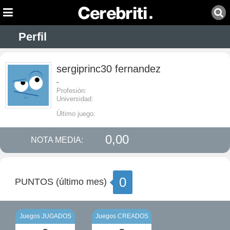
Perfil
sergiprinc30 fernandez
-
Profesión:
Universidad:
Último juego:
0,00
NOTA MEDIA:
0
PUNTOS (último mes)
Juegos JUGADOS
Juegos CREADOS