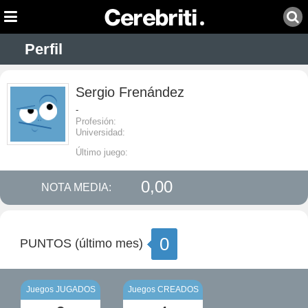
Perfil
Sergio Frenández
-
Profesión:
Universidad:
Último juego:
0,00
NOTA MEDIA:
0
PUNTOS (último mes)
Juegos JUGADOS
Juegos CREADOS