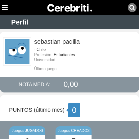
Perfil
sebastian padilla
- Chile
Profesión:
Estudiantes
Universidad:
Último juego:
0,00
NOTA MEDIA:
0
PUNTOS (último mes)
Juegos JUGADOS
Juegos CREADOS