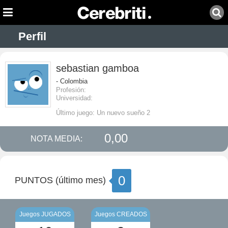
Perfil
sebastian gamboa
- Colombia
Profesión:
Universidad:
Último juego: Un nuevo sueño 2
0,00
NOTA MEDIA:
0
PUNTOS (último mes)
Juegos JUGADOS
Juegos CREADOS