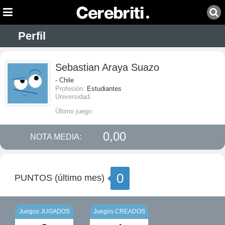
Perfil
Sebastian Araya Suazo
- Chile
Profesión:
Estudiantes
Universidad:
Último juego:
0,00
NOTA MEDIA:
0
PUNTOS (último mes)
Juegos JUGADOS
Juegos CREADOS