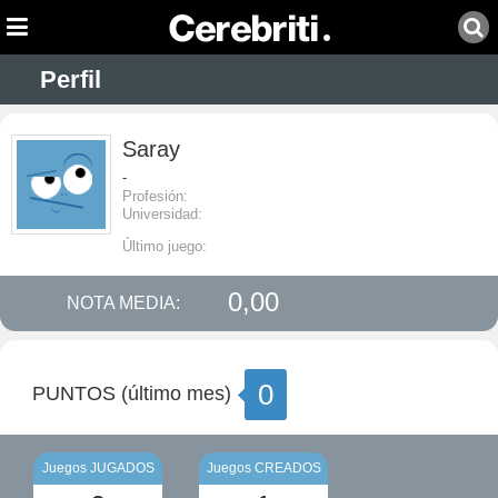
Perfil
Saray
-
Profesión:
Universidad:
Último juego:
0,00
NOTA MEDIA:
0
PUNTOS (último mes)
Juegos JUGADOS
Juegos CREADOS