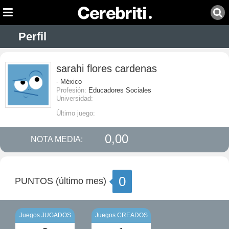
Perfil
sarahi flores cardenas
- México
Profesión:
Educadores Sociales
Universidad:
Último juego:
0,00
NOTA MEDIA:
0
PUNTOS (último mes)
Juegos JUGADOS
Juegos CREADOS