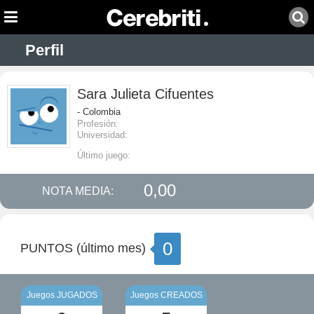
Perfil
Sara Julieta Cifuentes
- Colombia
Profesión:
Universidad:
Último juego:
0,00
NOTA MEDIA:
0
PUNTOS (último mes)
Juegos JUGADOS
Juegos CREADOS