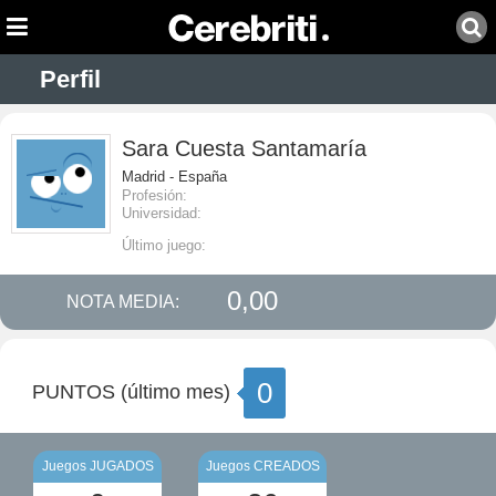
Perfil
Sara Cuesta Santamaría
Madrid - España
Profesión:
Universidad:
Último juego:
0,00
NOTA MEDIA:
0
PUNTOS (último mes)
Juegos JUGADOS
Juegos CREADOS