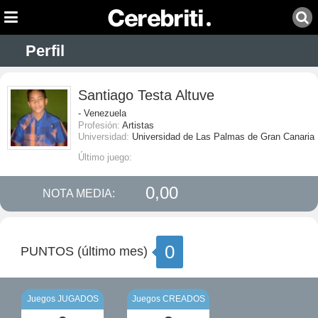
Perfil
Santiago Testa Altuve
- Venezuela
Profesión:
Artistas
Universidad:
Universidad de Las Palmas de Gran Canaria
Último juego:
0,00
NOTA MEDIA:
0
PUNTOS (último mes)
Juegos JUGADOS
Juegos CREADOS