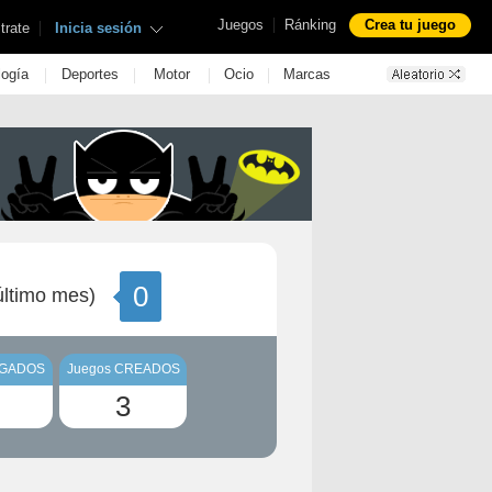
|
Juegos
Ránking
Crea tu juego
|
trate
Inicia sesión
|
|
|
|
logía
Deportes
Motor
Ocio
Marcas
0
ltimo mes)
UGADOS
Juegos CREADOS
3