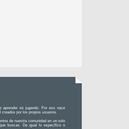
e aprender es jugando. Por eso nace
l creados por los propios usuarios.
entos de nuestra comunidad en un solo
que buscas. Da igual lo específico o