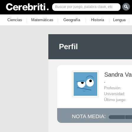
|
|
|
|
|
Ciencias
Matemáticas
Geografía
Historia
Lengua
Perfil
Sandra Va
-
Profesión:
Universidad:
Último juego:
NOTA MEDIA: