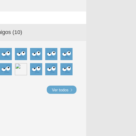
igos (
10
)
Ver todos