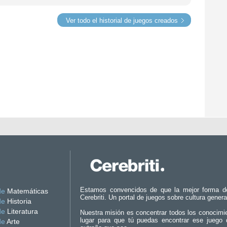
Ver todo el historial de juegos creados
Estamos convencidos de que la mejor forma d
de
Matemáticas
Cerebriti. Un portal de juegos sobre cultura genera
de
Historia
de
Literatura
Nuestra misión es concentrar todos los conocimi
lugar para que tú puedas encontrar ese juego 
de
Arte