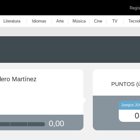
Regís
|
|
|
|
|
|
Literatura
Idiomas
Arte
Música
Cine
TV
Tecno
lero Martínez
PUNTOS (ú
Juegos J
0
0,00