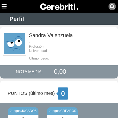
Perfil
Sandra Valenzuela
-
Profesión:
Universidad:
Último juego:
0,00
NOTA MEDIA:
0
PUNTOS (último mes)
Juegos JUGADOS
Juegos CREADOS