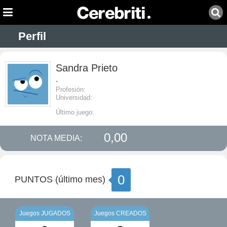
Perfil
Sandra Prieto
-
Profesión:
Universidad:
Último juego:
0,00
NOTA MEDIA:
0
PUNTOS (último mes)
Juegos JUGADOS
Juegos CREADOS