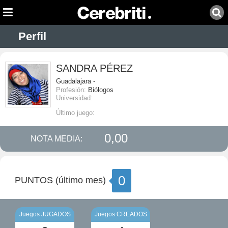
Perfil
SANDRA PÉREZ
Guadalajara -
Profesión:
Biólogos
Universidad:
Último juego:
0,00
NOTA MEDIA:
0
PUNTOS (último mes)
Juegos JUGADOS
Juegos CREADOS