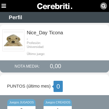
Perfil
Nice_Day Ticona
-
Profesión:
Universidad:
Último juego:
0,00
NOTA MEDIA:
0
PUNTOS (último mes)
Juegos JUGADOS
Juegos CREADOS