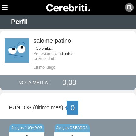
Perfil
salome patiño
- Colombia
Profesión:
Estudiantes
Universidad:
Último juego:
0,00
NOTA MEDIA:
0
PUNTOS (último mes)
Juegos JUGADOS
Juegos CREADOS