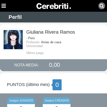
Perfil
Giuliana Rivera Ramos
- Perú
Profesión:
Amas de casa
Universidad:
Último juego:
0,00
NOTA MEDIA:
0
PUNTOS (último mes)
Juegos JUGADOS
Juegos CREADOS