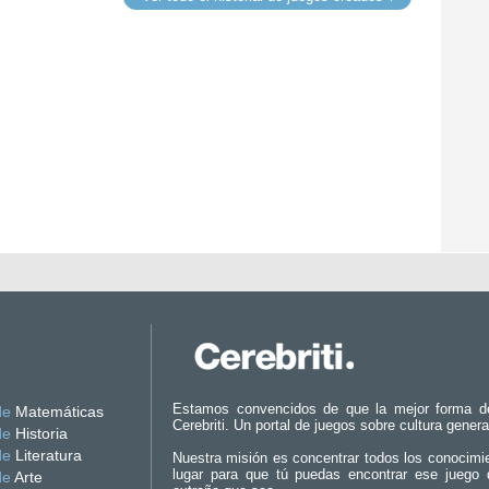
Estamos convencidos de que la mejor forma d
de
Matemáticas
Cerebriti. Un portal de juegos sobre cultura genera
de
Historia
de
Literatura
Nuestra misión es concentrar todos los conocimi
lugar para que tú puedas encontrar ese juego 
de
Arte