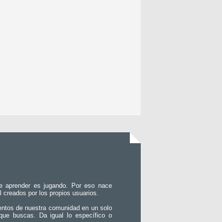
e aprender es jugando. Por eso nace
l creados por los propios usuarios.
entos de nuestra comunidad en un solo
que buscas. Da igual lo específico o