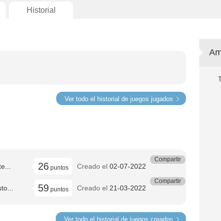
Historial
Am
Ver todo el historial de juegos jugados
Compartir
26
e...
Creado el
02-07-2022
puntos
Compartir
59
to...
Creado el
21-03-2022
puntos
Ver todo el historial de juegos creados