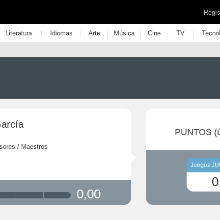
Regís
|
|
|
|
|
|
Literatura
Idiomas
Arte
Música
Cine
TV
Tecno
García
PUNTOS (ú
sores / Maestros
Juegos J
0
0,00