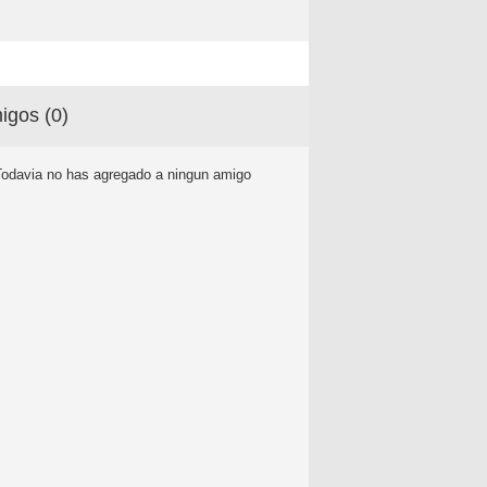
igos (
0
)
Todavia no has agregado a ningun amigo