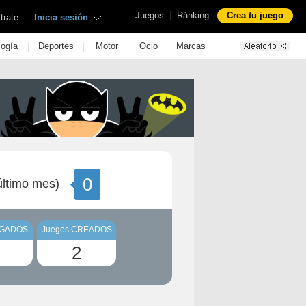
|
Juegos
Ránking
Crea tu juego
|
trate
Inicia sesión
|
|
|
|
logía
Deportes
Motor
Ocio
Marcas
0
ltimo mes)
UGADOS
Juegos CREADOS
2